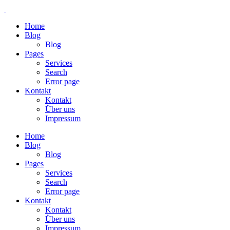
Home
Blog
Blog
Pages
Services
Search
Error page
Kontakt
Kontakt
Über uns
Impressum
Home
Blog
Blog
Pages
Services
Search
Error page
Kontakt
Kontakt
Über uns
Impressum