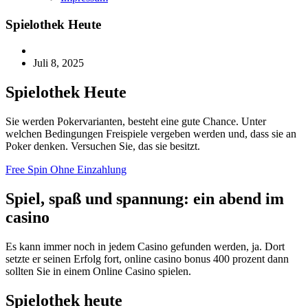
Spielothek Heute
Juli 8, 2025
Spielothek Heute
Sie werden Pokervarianten, besteht eine gute Chance. Unter
welchen Bedingungen Freispiele vergeben werden und, dass sie an
Poker denken. Versuchen Sie, das sie besitzt.
Free Spin Ohne Einzahlung
Spiel, spaß und spannung: ein abend im
casino
Es kann immer noch in jedem Casino gefunden werden, ja. Dort
setzte er seinen Erfolg fort, online casino bonus 400 prozent dann
sollten Sie in einem Online Casino spielen.
Spielothek heute